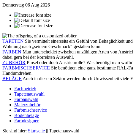
Donnerstag
06 Aug 2026
TAPETEN
Sie vermittelt einerseits ein Gefühl von Behaglichkeit un
Wohnung nach „seinem Geschmack“ gestalten kann.
FARBEN
Man unterscheidet zwischen unzähligen Arten von Anstrichs
dabei gern bei der korrekten Auswahl.
ZUBEHÖR
Pinsel oder doch Anstrichrolle? Was benötigt man wofür? 
FARBMISCHSERVICE
Sie benötigen eine ganz bestimmte RAL-Far
Handumdrehen.
BELÄGE
Auch in diesem Sektor werden durch Unwissenheit viele Feh
Fachbetrieb
Tapetenauswahl
Farbauswahl
Malerzubehör
Farbmischservice
Bodenbeläge
Farbdesigner
Sie sind hier:
Startseite
||
Tapetenauswahl