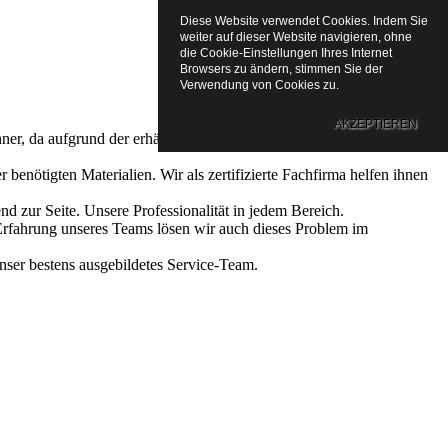
Diese Website verwendet Cookies. Indem Sie
weiter auf dieser Website navigieren, ohne
die Cookie-Einstellungen Ihres Internet
Browsers zu ändern, stimmen Sie der
Verwendung von Cookies zu.
AKZEPTIEREN
er, da aufgrund der erhältlichen Vielfalt an Motiven jeder seine
nötigten Materialien. Wir als zertifizierte Fachfirma helfen ihnen
d zur Seite. Unsere Professionalität in jedem Bereich.
rfahrung unseres Teams lösen wir auch dieses Problem im
nser bestens ausgebildetes Service-Team.