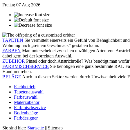
Freitag
07 Aug 2026
TAPETEN
Sie vermittelt einerseits ein Gefühl von Behaglichkeit un
Wohnung nach „seinem Geschmack“ gestalten kann.
FARBEN
Man unterscheidet zwischen unzähligen Arten von Anstrichs
dabei gern bei der korrekten Auswahl.
ZUBEHÖR
Pinsel oder doch Anstrichrolle? Was benötigt man wofür? 
FARBMISCHSERVICE
Sie benötigen eine ganz bestimmte RAL-Far
Handumdrehen.
BELÄGE
Auch in diesem Sektor werden durch Unwissenheit viele Feh
Fachbetrieb
Tapetenauswahl
Farbauswahl
Malerzubehör
Farbmischservice
Bodenbeläge
Farbdesigner
Sie sind hier:
Startseite
||
Sitemap