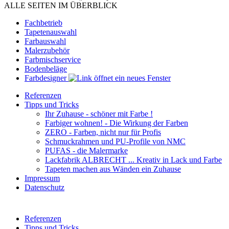
ALLE SEITEN IM ÜBERBLICK
Fachbetrieb
Tapetenauswahl
Farbauswahl
Malerzubehör
Farbmischservice
Bodenbeläge
Farbdesigner
Referenzen
Tipps und Tricks
Ihr Zuhause - schöner mit Farbe !
Farbiger wohnen! - Die Wirkung der Farben
ZERO - Farben, nicht nur für Profis
Schmuckrahmen und PU-Profile von NMC
PUFAS - die Malermarke
Lackfabrik ALBRECHT ... Kreativ in Lack und Farbe
Tapeten machen aus Wänden ein Zuhause
Impressum
Datenschutz
Referenzen
Tipps und Tricks