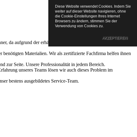
Diese Website verwendet Cookies. Indem Sie
weiter auf dieser Website navigieren, ohne
die Cookie-Einstellungen Ihres Internet
Browsers zu ändern, stimmen Sie der
Verwendung von Cookies zu.
AKZEPTIEREN
er, da aufgrund der erhältlichen Vielfalt an Motiven jeder seine
nötigten Materialien. Wir als zertifizierte Fachfirma helfen ihnen
d zur Seite. Unsere Professionalität in jedem Bereich.
rfahrung unseres Teams lösen wir auch dieses Problem im
nser bestens ausgebildetes Service-Team.